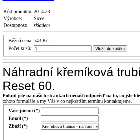
Kód produktu:
2014.23
Výrobce:
Sicce
Dostupnost:
skladem
Běžná cena:
543 Kč
Počet kusů:
Vložit do košíku
Náhradní křemíková trubic
Reset 60.
Pokud jste na našich stránkách nenašli odpověď na to, co jste hle
tohoto formuláře a my Vás v co nejkratším termínu kontaktujeme.
Vaše jméno (*)
Email (*)
Zboží (*)