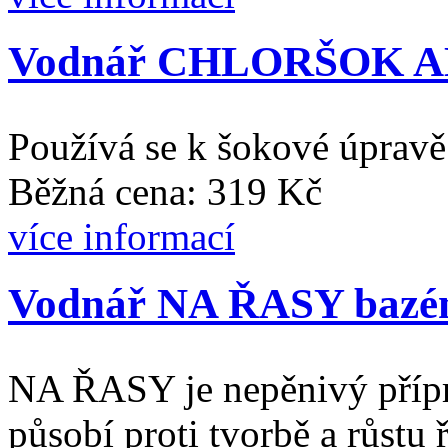
Vodnář CHLORŠOK AK
Používá se k šokové úpravě
Běžná cena: 319 Kč
více informací
Vodnář NA ŘASY bazén
NA ŘASY je nepěnivý přípr
působí proti tvorbě a růstu 