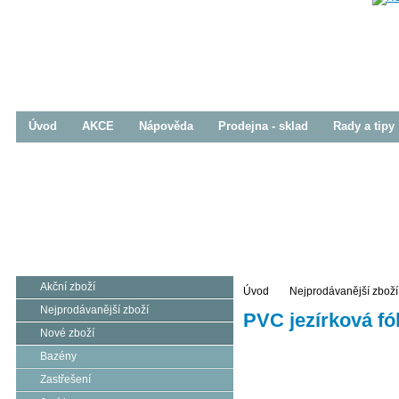
Úvod
AKCE
Nápověda
Prodejna - sklad
Rady a tipy
Bazény
Zastřešení
Jezírka
Prodej / Realizace
Prodej / Realizace
Prodej / Realizace
Akční zboží
Úvod
Nejprodávanější zboží
Nejprodávanější zboží
PVC jezírková fól
Nové zboží
Bazény
Zastřešení