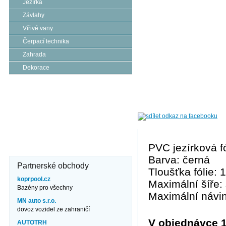
Jezírka
Závlahy
Vířivé vany
Čerpací technika
Zahrada
Dekorace
Kde nás najdete?
Brněnská 106
671 82 Dobšice
606 710 304
info@jezero.cz
PVC jezírková fó
Barva: černá
Partnerské obchody
Tloušťka fólie:
koprpool.cz
Maximální šíře:
Bazény pro všechny
Maximální návi
MN auto s.r.o.
dovoz vozidel ze zahraničí
V objednávce 1
AUTOTRH