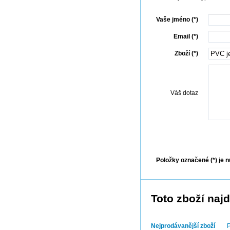
Vaše jméno (*)
Email (*)
Zboží (*)
Váš dotaz
Odes
Položky označené (*) je n
Toto zboží najd
Nejprodávanější zboží
P