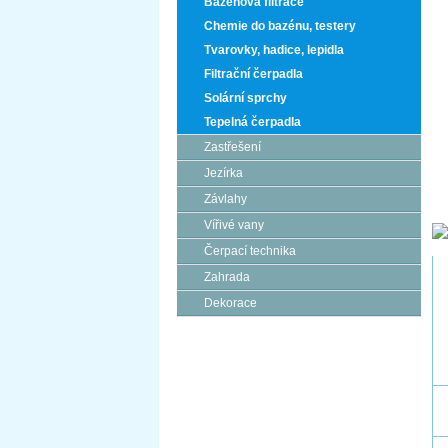
Bazénová filtrace
Chemie do bazénu, testery
Tvarovky, hadice, lepidla
Filtrační čerpadla
Solární sprchy
Tepelná čerpadla
Zastřešení
Jezírka
Závlahy
Vířivé vany
Čerpací technika
Zahrada
Dekorace
Kde nás najdete?
Brněnská 106
671 82 Dobšice
606 710 304
info@jezero.cz