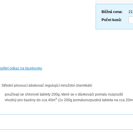
Běžná cena:
21
Počet kusů:
Střední plovoucí dávkovač regulující množství chemikálií
používají se chlorové tablety 200g, které se v dávkovači pomalu rozpouští
3
vhodný pro bazény do cca 40m
(1x 200g pomalurozpustná tableta na cca 20m