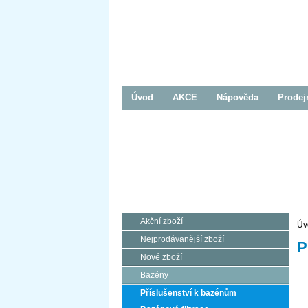
Úvod
AKCE
Nápověda
Prodej
Bazény
Zastřešení
Prodej / Realizace
Prodej / Realizace
Akční zboží
Úv
Nejprodávanější zboží
P
Nové zboží
Bazény
Příslušenství k bazénům