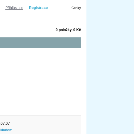
Přihlásit se
Registrace
Česky
j
0 položky, 0 Kč
Dekorace
Prodej / Realizace
107.07
skladem