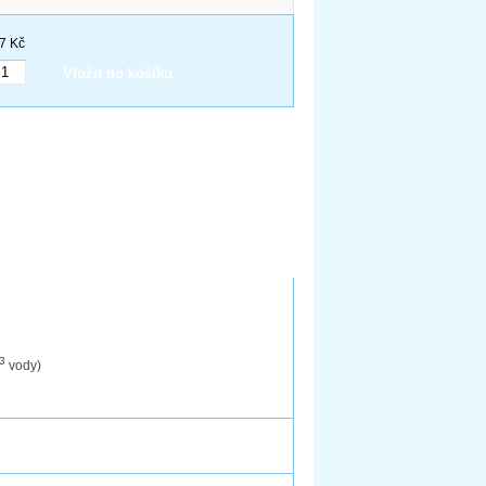
7 Kč
Vložit do košíku
3
vody)