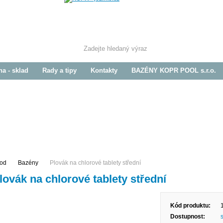
Hlede
na - sklad
Rady a tipy
Kontakty
BAZÉNY KOPR POOL s.r.o.
Jezírka
Závlahy
Zahrada
Prodej / Realizace
Prodej / Realizace
Prodej / Realizace
od
Bazény
Plovák na chlorové tablety střední
lovák na chlorové tablety střední
Kód produktu:
Dostupnost: