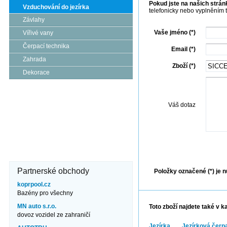
Pokud jste na našich stránk
Vzduchování do jezírka
telefonicky nebo vyplněním 
Závlahy
Vaše jméno (*)
Vířivé vany
Čerpací technika
Email (*)
Zahrada
Zboží (*)
Dekorace
Kde nás najdete?
Váš dotaz
Brněnská 106
671 82 Dobšice
606 710 304
info@jezero.cz
Odes
Partnerské obchody
Položky označené (*) je n
koprpool.cz
Bazény pro všechny
MN auto s.r.o.
Toto zboží najdete také v k
dovoz vozidel ze zahraničí
Jezírka
Jezírková čerp