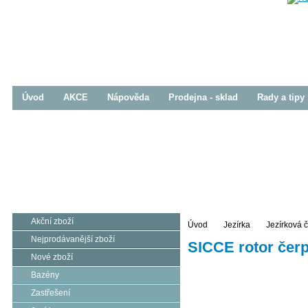
Úvod
AKCE
Nápověda
Prodejna - sklad
Rady a tipy
Bazény
Zastřešení
Jezírka
Prodej / Realizace
Prodej / Realizace
Prodej / Realizace
Akční zboží
Úvod
Jezírka
Jezírková 
Nejprodávanější zboží
SICCE rotor čerp
Nové zboží
Bazény
Zastřešení