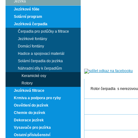
Jezírka
Jezírkové fólie
Solární program
Jezírková čerpadla
Čerpadla pro potůčky a filtrace
Jezírkové fontány
Domácí fontány
Hadice a spojovací materiál
Solární čerpadla do jezírka
Náhradní díly k čerpadlům
Keramické osy
Rotory
Rotor čerpadla s nerezovou
Jezírková filtrace
Krmiva a podpora pro ryby
Osvětlení do jezírek
Chemie do jezírek
Dekorace jezírek
Vysavače pro jezírka
Ostatní příslušenství