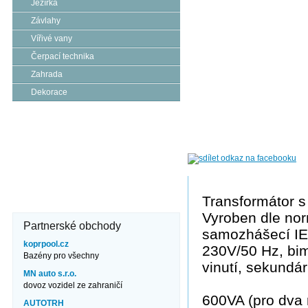
Jezírka
Závlahy
Vířivé vany
Čerpací technika
Zahrada
Dekorace
Kde nás najdete?
Brněnská 106
671 82 Dobšice
606 710 304
info@jezero.cz
Transformátor s
Vyroben dle nor
Partnerské obchody
samozhášecí IEC 
koprpool.cz
230V/50 Hz, bim
Bazény pro všechny
vinutí, sekundár
MN auto s.r.o.
dovoz vozidel ze zahraničí
600VA (pro dva 
AUTOTRH