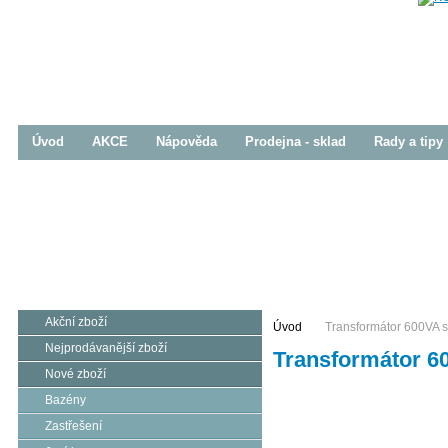
Úvod
AKCE
Nápověda
Prodejna - sklad
Rady a tipy
Bazény
Zastřešení
Jezírka
Prodej / Realizace
Prodej / Realizace
Prodej / Realizace
Akční zboží
Úvod
Transformátor 600VA s 
Nejprodávanější zboží
Transformátor 60
Nové zboží
Bazény
Zastřešení