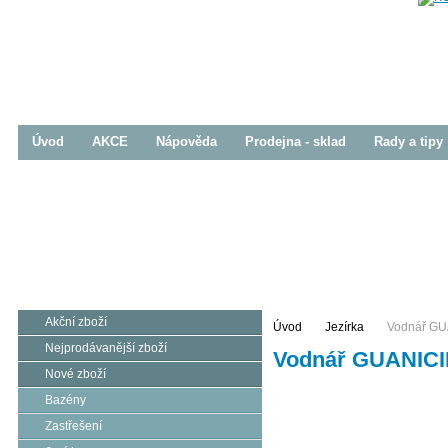
Úvod
AKCE
Nápověda
Prodejna - sklad
Rady a tipy
Bazény
Zastřešení
Jezírka
Prodej / Realizace
Prodej / Realizace
Prodej / Realizace
Akční zboží
Úvod
Jezírka
Vodnář GUA
Nejprodávanější zboží
Vodnář GUANICID
Nové zboží
Bazény
Zastřešení