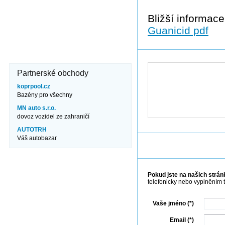
Kde nás najdete?
Brněnská 106
Bližší informace
671 82 Dobšice
Guanicid pdf
606 710 304
info@jezero.cz
Partnerské obchody
koprpool.cz
Bazény pro všechny
MN auto s.r.o.
dovoz vozidel ze zahraničí
AUTOTRH
Váš autobazar
Pokud jste na našich stránk
telefonicky nebo vyplněním 
Vaše jméno (*)
Email (*)