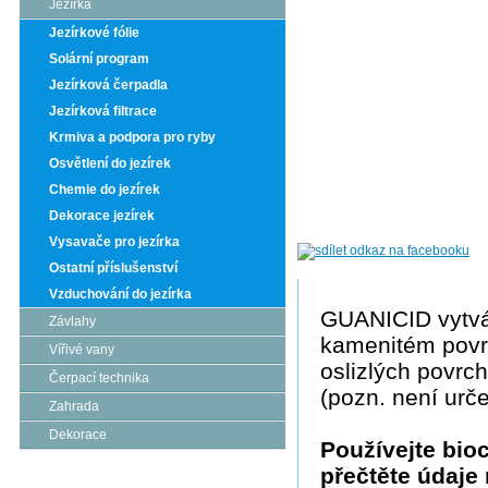
Jezírka
Jezírkové fólie
Solární program
Jezírková čerpadla
Jezírková filtrace
Krmiva a podpora pro ryby
Osvětlení do jezírek
Chemie do jezírek
Dekorace jezírek
Vysavače pro jezírka
Ostatní příslušenství
Vzduchování do jezírka
GUANICID vytvář
Závlahy
kamenitém povrc
Vířivé vany
oslizlých povrch
Čerpací technika
(pozn. není urč
Zahrada
Dekorace
Používejte bio
přečtěte údaje