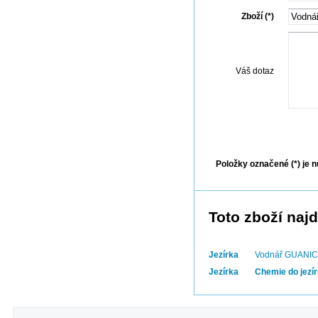
Zboží (*)
Váš dotaz
Odes
Položky označené (*) je n
Toto zboží najd
Jezírka
Vodnář GUANICID
Jezírka
Chemie do jezí