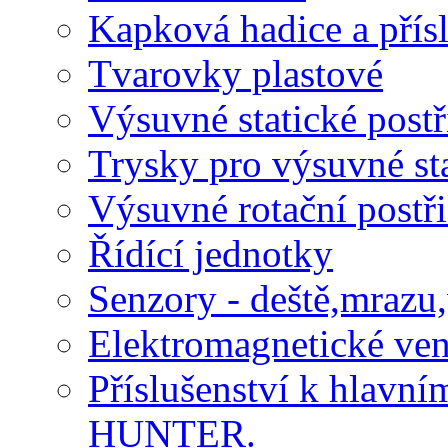
Kapková hadice a přísl
Tvarovky plastové
Výsuvné statické post
Trysky pro výsuvné st
Výsuvné rotační postř
Řídící jednotky
Senzory - deště,mrazu,
Elektromagnetické ven
Příslušenství k hlav
HUNTER.