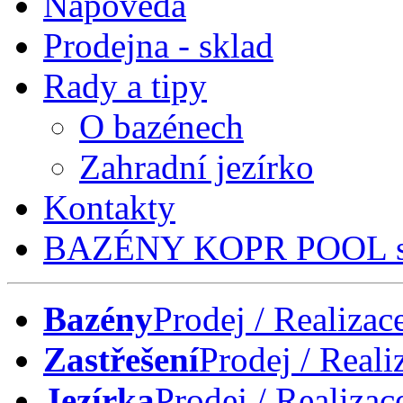
Nápověda
Prodejna - sklad
Rady a tipy
O bazénech
Zahradní jezírko
Kontakty
BAZÉNY KOPR POOL s.
Bazény
Prodej / Realizac
Zastřešení
Prodej / Reali
Jezírka
Prodej / Realizac