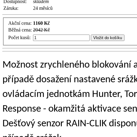
Dostupnost:
skladem
Záruka:
24 měsíců
Akční cena:
1160 Kč
Běžná cena:
2042 Kč
Počet kusů:
Vložit do košíku
Možnost zrychleného blokování 
případě dosažení nastavené sráž
ovládacím jednotkám Hunter, Toro
Response - okamžitá aktivace sen
Dešťový senzor RAIN-CLIK dispon