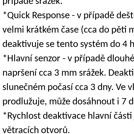
případě srážek.
*Quick Response - v případě dešt
velmi krátkém čase (cca do pěti m
deaktivuje se tento systém do 4 
*Hlavní senzor - v případě dlouh
napršení cca 3 mm srážek. Deaktiv
slunečném počasí cca 3 dny. Ve 
prodlužuje, může dosáhnout i 7 d
*Rychlost deaktivace hlavní část
větracích otvorů.