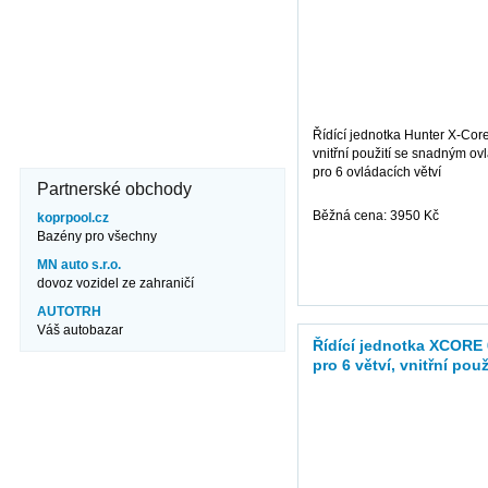
Kde nás najdete?
Brněnská 106
671 82 Dobšice
606 710 304
info@jezero.cz
Řídící jednotka Hunter X-Cor
vnitřní použití se snadným o
pro 6 ovládacích větví
Partnerské obchody
Běžná cena: 3950 Kč
koprpool.cz
Bazény pro všechny
MN auto s.r.o.
více informací
dovoz vozidel ze zahraničí
AUTOTRH
Váš autobazar
Řídící jednotka XCORE 
pro 6 větví, vnitřní použ