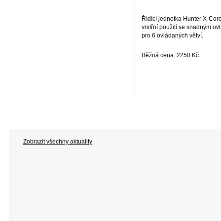
Řídící jednotka Hunter X-Cor
vnitřní použití se snadným o
pro 6 ovládaných větví.
Běžná cena: 2250 Kč
více informací
Zobrazit všechny aktuality