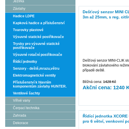
Jezírka
Závlahy
Dešťový senzor MINI C
Hadice LDPE
3m až 25mm, s reg. citli
Kapková hadice a příslušenství
Tvarovky plastové
Výsuvné statické postřikovače
Trysky pro výsuvné statické
postřikovače
Výsuvné rotační postřikovače
Dešťový senzor MINI-CLIK slo
Řídící jednotky
blokování závlahového režim
Senzory - deště,mrazu,větru
případě deště.
Elektromagnetické ventily
Běžná cena:
1428 Kč
Příslušenství k hlavním
komponentům závlahy HUNTER.
Akční cena: 1240 
Ventilové šachty
více informací
Vířivé vany
Čerpací technika
Zahrada
Řídící jednotka XCORE 
pro 6 větví, venkovní po
Dekorace