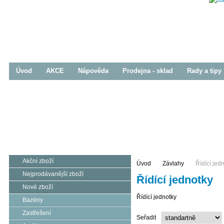
Úvod
AKCE
Nápověda
Prodejna - sklad
Rady a tipy
Bazény
Zastřešení
Jezírka
Prodej / Realizace
Prodej / Realizace
Prodej / Realizace
Akční zboží
Úvod
Závlahy
Řídící jed
Nejprodávanější zboží
Řídící jednotky
Nové zboží
Řídící jednotky
Bazény
Zastřešení
Seřadit