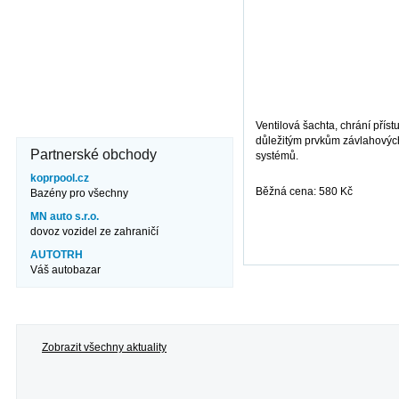
260*385/300mm
Kde nás najdete?
Brněnská 106
671 82 Dobšice
606 710 304
info@jezero.cz
Ventilová šachta, chrání příst
důležitým prvkům závlahovýc
Partnerské obchody
systémů.
koprpool.cz
Běžná cena: 580 Kč
Bazény pro všechny
MN auto s.r.o.
dovoz vozidel ze zahraničí
více informací
AUTOTRH
Váš autobazar
Zobrazit všechny aktuality