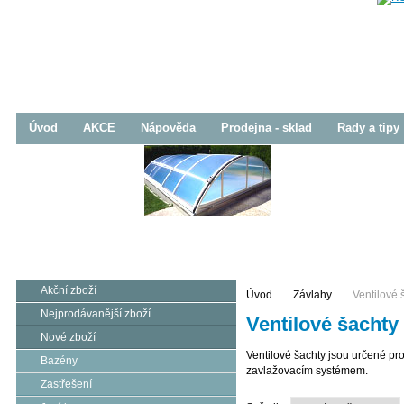
Úvod
AKCE
Nápověda
Prodejna - sklad
Rady a tipy
Bazény
Zastřešení
Jezírka
Prodej / Realizace
Prodej / Realizace
Prodej / Realizace
Akční zboží
Úvod
Závlahy
Ventilové 
Nejprodávanější zboží
Ventilové šachty
Nové zboží
Ventilové šachty jsou určené pr
Bazény
zavlažovacím systémem.
Zastřešení