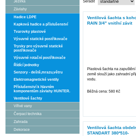
Jezírka
Seřadit
Závlahy
Hadice LDPE
Ventilová šachta s ko
RAIN 3/4" vnitřní závit
Kapková hadice a příslušenství
Tvarovky plastové
Výsuvné statické postřikovače
Trysky pro výsuvné statické
postřikovače
Výsuvné rotační postřikovače
Řídící jednotky
Plastová šachta na zapuštění
Senzory - deště,mrazu,větru
země slouží jako zahradní př
vodu.
Elektromagnetické ventily
Příslušenství k hlavním
komponentům závlahy HUNTER.
Běžná cena: 580 Kč
Ventilové šachty
Vířivé vany
více informací
Čerpací technika
Zahrada
Ventilová šachta obdel
Dekorace
STANDART 380*510-