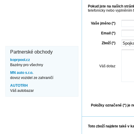
Pokud jste na našich stránk
Kde nás najdete?
telefonicky nebo vyplněním 
Brněnská 106
671 82 Dobšice
Vaše jméno (*)
606 710 304
info@jezero.cz
Email (*)
Zboží (*)
Partnerské obchody
koprpool.cz
Bazény pro všechny
Váš dotaz
MN auto s.r.o.
dovoz vozidel ze zahraničí
AUTOTRH
Váš autobazar
Odes
Položky označené (*) je n
Toto zboží najdete také v k