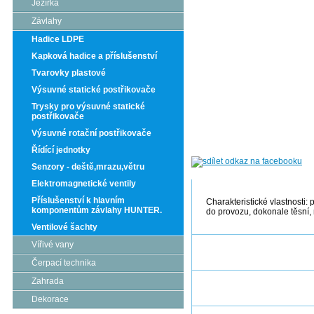
Jezírka
Závlahy
Hadice LDPE
Kapková hadice a příslušenství
Tvarovky plastové
Výsuvné statické postřikovače
Trysky pro výsuvné statické
postřikovače
Výsuvné rotační postřikovače
Řídící jednotky
Senzory - deště,mrazu,větru
Elektromagnetické ventily
Příslušenství k hlavním
Charakteristické vlastnosti
komponentům závlahy HUNTER.
do provozu, dokonale těsní, 
Ventilové šachty
Vířivé vany
Čerpací technika
Zahrada
Dekorace