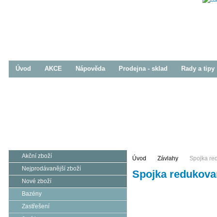
Úvod
AKCE
Nápověda
Prodejna - sklad
Rady a tipy
Bazény
Zastřešení
Jezírka
Prodej / Realizace
Prodej / Realizace
Prodej / Realizace
Akční zboží
Úvod
Závlahy
Spojka r
Nejprodávanější zboží
Spojka redukov
Nové zboží
Bazény
Zastřešení