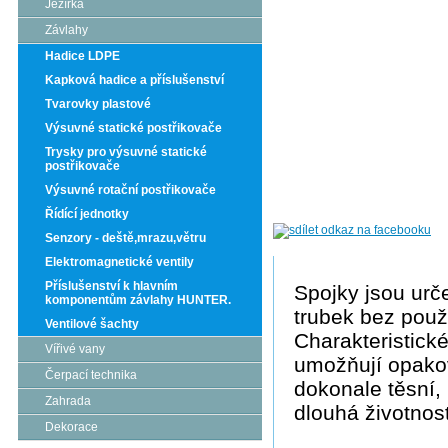
Jezírka
Závlahy
Hadice LDPE
Kapková hadice a příslušenství
Tvarovky plastové
Výsuvné statické postřikovače
Trysky pro výsuvné statické
postřikovače
Výsuvné rotační postřikovače
Řídící jednotky
Senzory - deště,mrazu,větru
Elektromagnetické ventily
Příslušenství k hlavním
Spojky jsou urč
komponentům závlahy HUNTER.
trubek bez použi
Ventilové šachty
Charakteristické
Vířivé vany
umožňují opako
Čerpací technika
dokonale těsní, 
Zahrada
dlouhá životnost
Dekorace