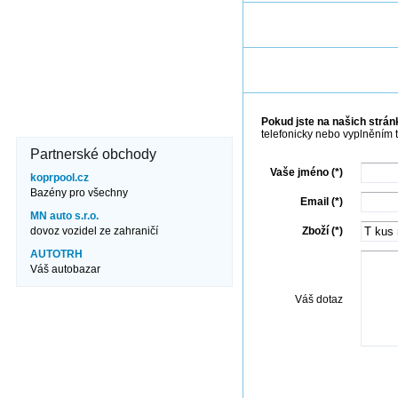
Kde nás najdete?
Brněnská 106
671 82 Dobšice
606 710 304
info@jezero.cz
Pokud jste na našich stránk
telefonicky nebo vyplněním 
Partnerské obchody
Vaše jméno (*)
koprpool.cz
Bazény pro všechny
Email (*)
MN auto s.r.o.
dovoz vozidel ze zahraničí
Zboží (*)
AUTOTRH
Váš autobazar
Váš dotaz
Odes