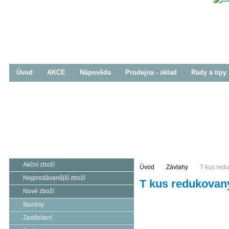
Úvod
AKCE
Nápověda
Prodejna - sklad
Rady a tipy
Bazény
Zastřešení
Jezírka
Prodej / Realizace
Prodej / Realizace
Prodej / Realizace
Akční zboží
Úvod
Závlahy
T kus red
Nejprodávanější zboží
T kus redukovan
Nové zboží
Bazény
Zastřešení