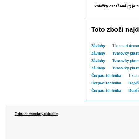
Položky označené (*) je n
Toto zboží najd
Závlahy
T kus redukova
Závlahy
Tvarovky plas
Závlahy
Tvarovky plas
Závlahy
Tvarovky plas
Čerpací technika
T kus
Čerpací technika
Doplň
Čerpací technika
Doplň
Zobrazit všechny aktuality