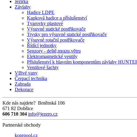
Jezírka
Závlahy
Hadice LDPE
Kapková hadice a příslušenství
Tvarovky plastové
Výsuvné statické postřikovače
Trysky pro výsuvné statické postřikovače
Výsuvné rotační postřikovače
Řídící jednotky
Senzory - deště,mrazu,větru
Elektromagnetické ventily
Příslušenství k hlavním komponentům závlahy HUNTE
Ventilové šachty
Vířivé vany
Čerpací technika
Zahrada
Dekorace
Kde nás najdete?
Brněnská 106
671 82 Dobšice
606 710 304
info@jezero.cz
Partnerské obchody
koprpool.cz