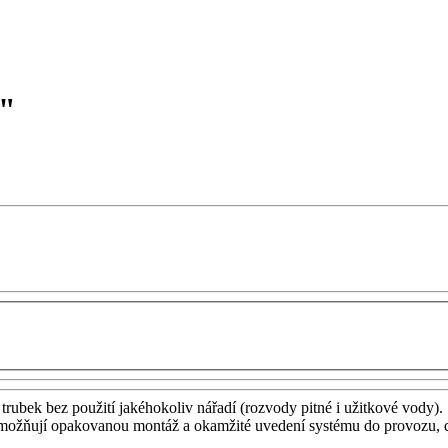
2"
rubek bez použití jakéhokoliv nářadí (rozvody pitné i užitkové vody).
t, umožňují opakovanou montáž a okamžité uvedení systému do provozu, 