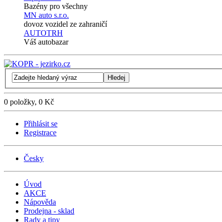
Bazény pro všechny
MN auto s.r.o.
dovoz vozidel ze zahraničí
AUTOTRH
Váš autobazar
Hledej
0 položky, 0 Kč
Přihlásit se
Registrace
Česky
Úvod
AKCE
Nápověda
Prodejna - sklad
Rady a tipy