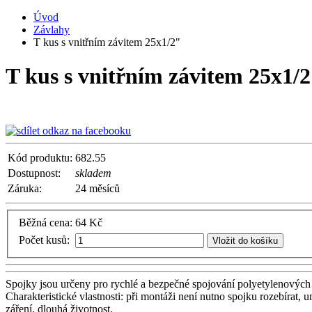
Úvod
Závlahy
T kus s vnitřním závitem 25x1/2"
T kus s vnitřním závitem 25x1/
Kód produktu:
682.55
Dostupnost:
skladem
Záruka:
24 měsíců
Běžná cena:
64 Kč
Počet kusů:
Vložit do košíku
Spojky jsou určeny pro rychlé a bezpečné spojování polyetylenových t
Charakteristické vlastnosti: při montáži není nutno spojku rozebíra
záření, dlouhá životnost.