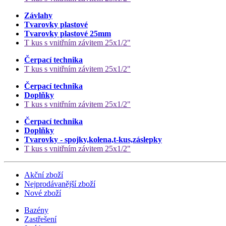
Závlahy
Tvarovky plastové
Tvarovky plastové 25mm
T kus s vnitřním závitem 25x1/2"
Čerpací technika
T kus s vnitřním závitem 25x1/2"
Čerpací technika
Doplňky
T kus s vnitřním závitem 25x1/2"
Čerpací technika
Doplňky
Tvarovky - spojky,kolena,t-kus,záslepky
T kus s vnitřním závitem 25x1/2"
Akční zboží
Nejprodávanější zboží
Nové zboží
Bazény
Zastřešení