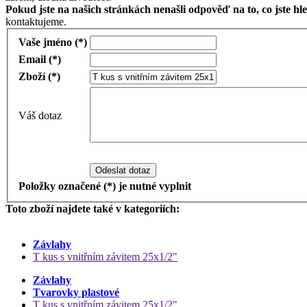
Pokud jste na našich stránkách nenašli odpověď na to, co jste hle
kontaktujeme.
Vaše jméno (*)
Email (*)
Zboží (*)
Váš dotaz
Odeslat dotaz
Položky označené (*) je nutné vyplnit
Toto zboží najdete také v kategoriích:
Závlahy
T kus s vnitřním závitem 25x1/2"
Závlahy
Tvarovky plastové
T kus s vnitřním závitem 25x1/2"