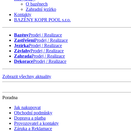
O bazénech
Zahradní jezírko
Kontakty
BAZÉNY KOPR POOL s.r.o.
Bazény
Prodej / Realizace
Zastřešení
Prodej / Realizace
Jezírka
Prodej / Realizace
Závlahy
Prodej / Realizace
Zahrada
Prodej / Realizace
Dekorace
Prodej / Realizace
Zobrazit všechny aktuality
Poradna
Jak nakupovat
Obchodní podmínky
Doprava a platba
Provozovatel a kontakty
Záruka a Reklamace