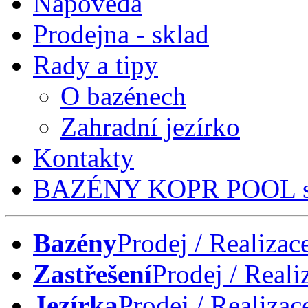
Nápověda
Prodejna - sklad
Rady a tipy
O bazénech
Zahradní jezírko
Kontakty
BAZÉNY KOPR POOL s.
Bazény
Prodej / Realizac
Zastřešení
Prodej / Reali
Jezírka
Prodej / Realizac