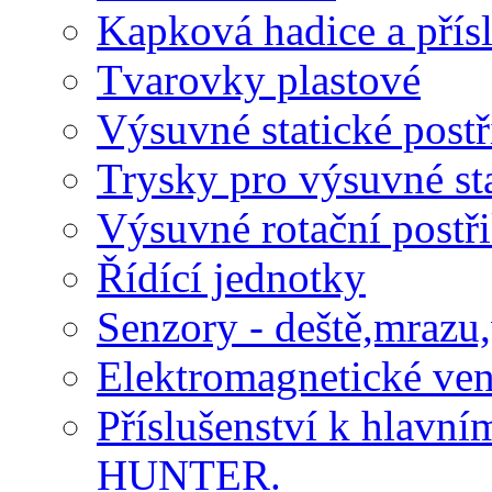
Kapková hadice a přísl
Tvarovky plastové
Výsuvné statické post
Trysky pro výsuvné st
Výsuvné rotační postř
Řídící jednotky
Senzory - deště,mrazu,
Elektromagnetické ven
Příslušenství k hlav
HUNTER.