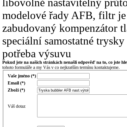
libovolně
nastavitelný
průt
modelové řady
AFB
,
filtr
je
zabudovaný
kompenzátor
t
speciální
samostatné
trysky
potřeba
výsuvu
Pokud jste na našich stránkách nenašli odpověď na to, co jste hle
tohoto formuláře a my Vás v co nejkratším termínu kontaktujeme.
Vaše jméno (*)
Email (*)
Zboží (*)
Váš dotaz