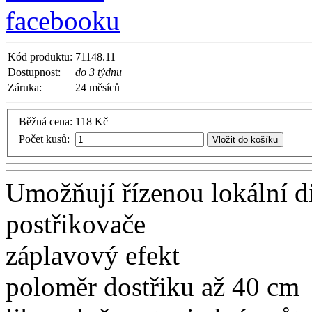
Kód produktu:
71148.11
Dostupnost:
do 3 týdnu
Záruka:
24 měsíců
Běžná cena:
118 Kč
Počet kusů:
Vložit do košíku
Umožňují
řízenou
lokální
d
postřikovače
záplavový
efekt
poloměr
dostřiku
až 40
cm