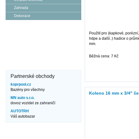
Zahrada
Dekorace
Kde nás najdete?
Použití pro (kapkové, porézní,
hdpe a další..) hadice o prům
Brněnská 106
671 82 Dobšice
mm.
606 710 304
info@jezero.cz
Běžná cena: 7 Kč
více informací
Partnerské obchody
koprpool.cz
Bazény pro všechny
Koleno 16 mm x 3/4" če
MN auto s.r.o.
dovoz vozidel ze zahraničí
AUTOTRH
Váš autobazar