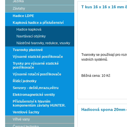
Jezírka
T kus 16 x 16 x 16 mm 
Závlahy
Hadice LDPE
Kapková hadice a příslušenství
Hadice kapková
Navrtávací objímky
Nástrčné tvarovky, redukce, vsuvky
Tvarovky plastové
Tvarovky se používají pro ro
Výsuvné statické postřikovače
vodních systémů.
Trysky pro výsuvné statické
postřikovače
Výsuvné rotační postřikovače
Běžná cena: 10 Kč
Řídící jednotky
Senzory - deště,mrazu,větru
více informací
Elektromagnetické ventily
Příslušenství k hlavním
komponentům závlahy HUNTER.
Hadicová spona 20mm 
Ventilové šachty
Vířivé vany
Čerpací technika