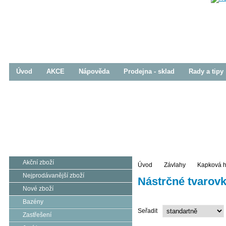
Úvod
AKCE
Nápověda
Prodejna - sklad
Rady a tipy
Bazény
Zastřešení
Jezírka
Prodej / Realizace
Prodej / Realizace
Prodej / Realizace
Akční zboží
Úvod
Závlahy
Kapková ha
Nejprodávanější zboží
Nástrčné tvarovk
Nové zboží
Bazény
Seřadit
Zastřešení